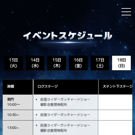
13日
14日
15日
16日
17日
18日
(火)
(水)
(木)
(金)
(土)
(日)
時間
ログステージ
大テント下ステージ
開門
仮面ライダーガッチャードショー
10:00～
撮影会整理券配布
10:30~
仮面ライダーガッチャードショー
仮面ライダーガッチャードショー
13:00~
撮影会整理券配布