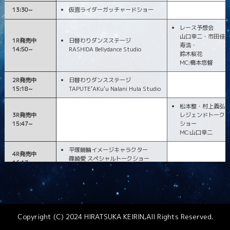
13:30~
仮面ライダーガッチャードショー
レース予想会
山口幸二・市田佳
1R発売中
日替わりダンスステージ
寿浩・
14:50~
RASHIDA Bellydance Studio
鈴木桜花
MC:橋本悠督
2R発売中
日替わりダンスステージ
15:18~
TAPUTE’AKu'u Nalani Hula Studio
松本整・村上義弘
3R発売中
レジェンドトーク
15:47~
ショー
MC:山口幸二
平塚競輪イメージキャラクター
4R発売中
篠崎愛 スペシャルトークショー
16:17~
MC:鈴木桜花
5R発売中
16:47~
Copyright (C) 2024 HIRATSUKA KEIRIN,All Rights Reserved.
6R発売中